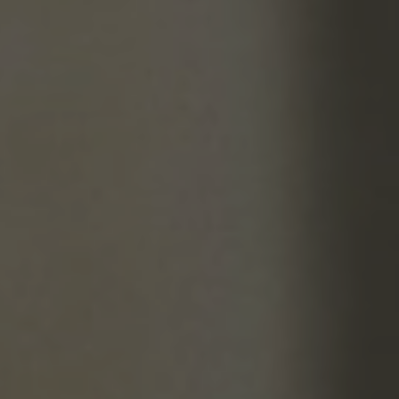
CHI SIAMO
SCEGLIERE KALIBRA ®
DIETA CHETOGENICA VLEKT E STUDI
APP KALIBRA ®
CALCOLA IL TUO PESO SANO
I PRODOTTI
PRODOTTI
INTEGRATORI MICRONUTRIZIONALI
CATALOGO
BLOG