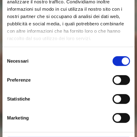
analizzare il nostro traffico. Condividiamo inoltre
informazioni sul modo in cui utilizza il nostro sito con i
nostri partner che si occupano di analisi dei dati web,
pubblicità e social media, i quali potrebbero combinarle
con altre informazioni che ha fornito loro o che hanno
raccolto dal suo utilizzo dei loro servizi.
Dieta Detox? Come
Selezione
Necessari
del
detossificare e
consenso
disintossicare il
Preferenze
nostro organismo
Statistiche
dopo le feste
Marketing
Per l'esperto della Salute