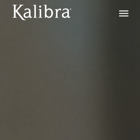
IL METODO
METODO KALIBRA ®
IL DIMAGRIMENTO
LA TRANSIZIONE
IL MANTENIMENTO
FAQ
PERCHÉ KALIBRA ®