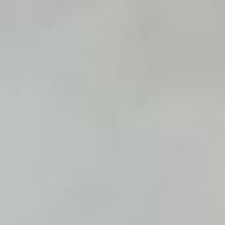
CHI SIAMO
SCEGLIERE KALIBRA ®
DIETA CHETOGENICA VLEKT E STUDI
APP KALIBRA ®
CALCOLA IL TUO PESO SANO
I PRODOTTI
PRODOTTI
INTEGRATORI MICRONUTRIZIONALI
CATALOGO
BLOG