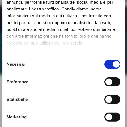
annunci, per fornire funzionalità dei social media e per
analizzare il nostro traffico. Condividiamo inoltre
informazioni sul modo in cui utilizza il nostro sito con i
nostri partner che si occupano di analisi dei dati web,
pubblicità e social media, i quali potrebbero combinarle
con altre informazioni che ha fornito loro o che hanno
raccolto dal suo utilizzo dei loro servizi.
Selezione
Necessari
del
Blog
consenso
Preferenze
Approfondimenti e news sul Metodo
Kalibra®
Statistiche
Marketing
Per l'esperto della Salute