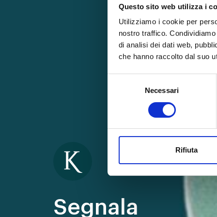
Questo sito web utilizza i c
Utilizziamo i cookie per perso
nostro traffico. Condividiamo 
di analisi dei dati web, pubbl
che hanno raccolto dal suo uti
Selezione
Necessari
del
consenso
Per l'esperto della Salute
Rifiuta
Segnala