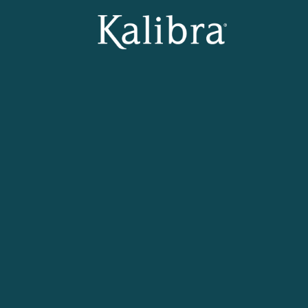
IL METODO
METODO KALIBRA ®
IL DIMAGRIMENTO
LA TRANSIZIONE
IL MANTENIMENTO
FAQ
PERCHÉ KALIBRA ®