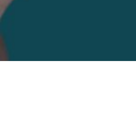
Speak Up: il Canale di 
Per garantire il rispetto dei
Principi Azi
mettiamo il nostro
Canale di Segnalazi
di necessità, possano
segnalare eventua