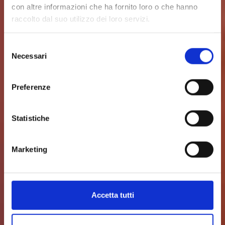
con altre informazioni che ha fornito loro o che hanno
Perché la dieta
raccolto dal suo utilizzo dei loro servizi.
chetogenica
Selezione
Necessari
del
funziona meglio
consenso
delle altre diete: il
Preferenze
punto di vista della
Statistiche
Dott.ssa Adriana
Marketing
Carotenuto
Per l'esperto della Salute
Accetta tutti