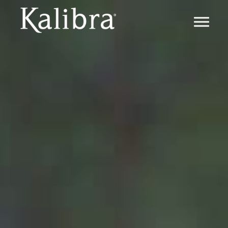
IL METODO
METODO KALIBRA ®
IL DIMAGRIMENTO
LA TRANSIZIONE
IL MANTENIMENTO
FAQ
PERCHÉ KALIBRA ®