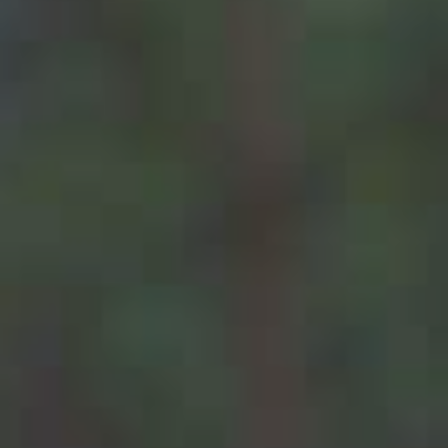
CHI SIAMO
SCEGLIERE KALIBRA ®
DIETA CHETOGENICA VLEKT E STUDI
APP KALIBRA ®
CALCOLA IL TUO PESO SANO
I PRODOTTI
PRODOTTI
INTEGRATORI MICRONUTRIZIONALI
CATALOGO
BLOG