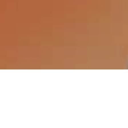
INCONTRIAMO L’ESPERTO
Con la Dott.ssa Adriana Carotenuto, Biologa
Nutrizionista, scopriamo perché la dieta
chetogenica aiuta molte persone a ottenere
risultati più efficaci e duraturi: meno fame,