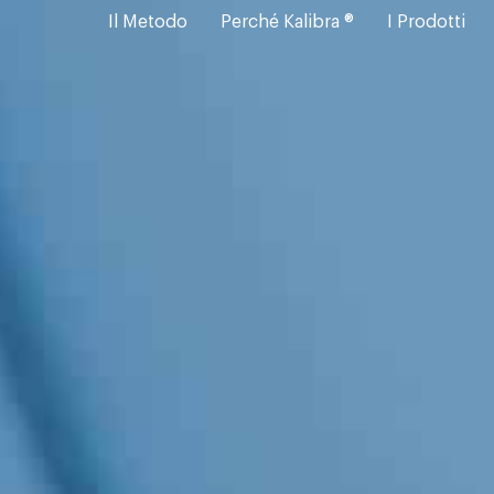
Il Metodo
Perché Kalibra ®
I Prodotti