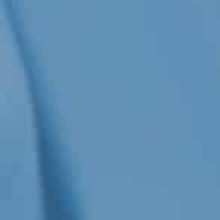
CHI SIAMO
SCEGLIERE KALIBRA ®
DIETA CHETOGENICA VLEKT E STUDI
APP KALIBRA ®
CALCOLA IL TUO PESO SANO
I PRODOTTI
PRODOTTI
INTEGRATORI MICRONUTRIZIONALI
CATALOGO
BLOG