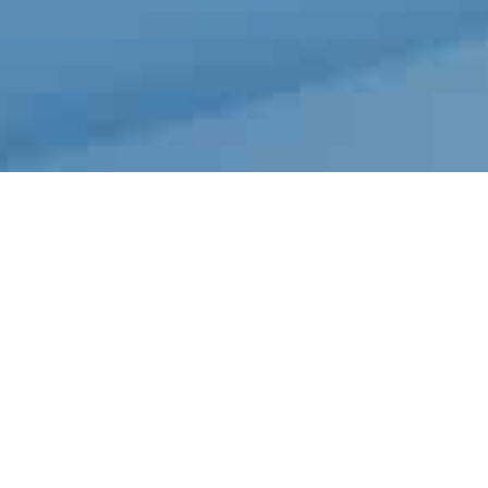
ase di adeguamento
ecepisce nell’ordinamento italiano la
Act – EAA).
 contenuti web siano accessibili anche
prensibilità e robustezza, secondo gli