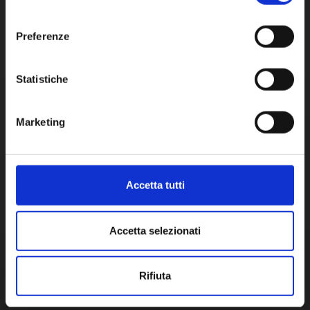
consenso
mirata nella
Preferenze
riduzione
Statistiche
dell’infiammazione
e nel miglioramento
Marketing
Per l'esperto della Salute
dei sintomi
Accetta tutti
Accetta selezionati
Rifiuta